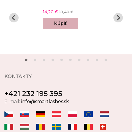
Lepidlo 
ml
14,20 €
18,40 €
Hodnot
100%
Kúpiť
24,20 €
Kú
KONTAKTY
+421 232 195 395
E-mail:
info@smartlashes.sk