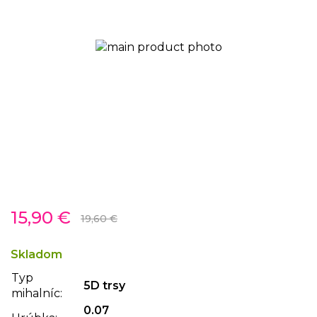
Preskočiť
15,90 €
na
19,60 €
začiatok
galérie
Skladom
obrázkov
Typ
5D trsy
mihalníc:
0.07