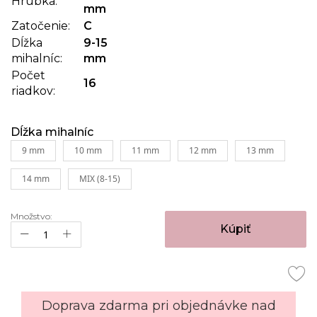
Hrúbka:
mm
Zatočenie:
C
Dĺžka
9-15
mihalníc:
mm
Počet
16
riadkov:
Dĺžka mihalníc
9 mm
10 mm
11 mm
12 mm
13 mm
14 mm
MIX (8-15)
Množstvo:
Kúpiť
Doprava zdarma pri objednávke nad