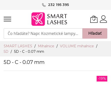
Skip
232 195 395
to
Content
Hľadať
SMART LASHES
Mihalnice
VOLUME mihalnice
5D
5D - C - 0.07 mm
5D - C - 0.07 mm
Preskočiť
-19%
na
koniec
galérie
obrázkov