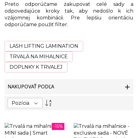
Preto odporúčame zakupovať celé
sady
a
odpovedajúce kroky tak, aby nedošlo k ich
vzájomnej kombinácii. Pre lepšiu orientáciu
odporúčame použiť filter.
LASH LIFTING LAMINATION
TRVALÁ NA MIHALNICE
DOPLNKY K TRVALEJ
NAKUPOVAŤ PODĽA
Nastaviť
zostupný
smer
-15%