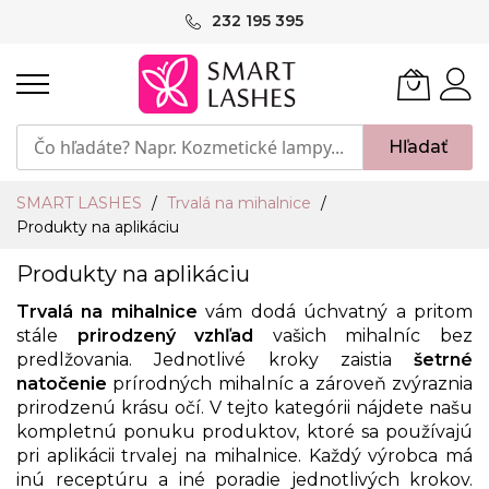
Skip
232 195 395
to
Content
Hľadať
SMART LASHES
Trvalá na mihalnice
Produkty na aplikáciu
Produkty na aplikáciu
Trvalá na mihalnice
vám dodá úchvatný a pritom
stále
prirodzený vzhľad
vašich mihalníc bez
predlžovania. Jednotlivé kroky zaistia
šetrné
natočenie
prírodných mihalníc a zároveň zvýraznia
prirodzenú krásu očí. V tejto kategórii nájdete našu
kompletnú ponuku produktov, ktoré sa používajú
pri aplikácii trvalej na mihalnice. Každý výrobca má
inú receptúru a iné poradie jednotlivých krokov.