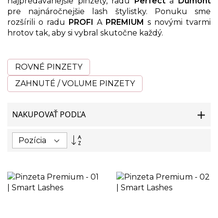
najpredávanejšie pinzety, radu
Perfect
a
Dumont
pre najnáročnejšie lash štylistky. Ponuku sme
rozšírili o radu
PROFI
A
PREMIUM
s novými tvarmi
hrotov tak, aby si vybral skutočne každý.
ROVNÉ PINZETY
ZAHNUTÉ / VOLUME PINZETY
NAKUPOVAŤ PODĽA
Nastaviť
zostupný
smer