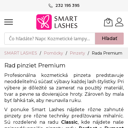
Skip
232 195 395
to
Content
Hľadať
SMART LASHES
Pomôcky
Pinzety
Rada Premium
Rad pinziet Premium
Profesionálna kozmetická
pinzeta
predstavuje
neoddeliteľnú súčasť výbavy každej lash štylistky. Pri
výbere je dôležité sa zamerať na použitý materiál,
tvar a pevne sa dovierajúce hroty. Zároveň by mala
byť ľahká tak, aby neunavila ruku.
V ponuke Smart Lashes nájdete rôzne zahnuté
pinzety pre rôzne techniky predlžovania mihalníc.
Sú rozdelené na radu
Classic
, kde nájdete naše