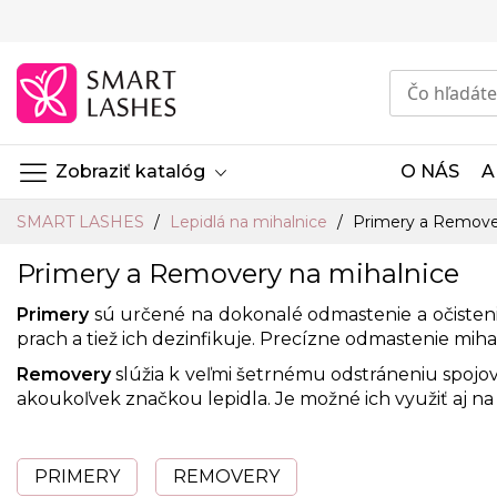
Skip
to
Content
Zobraziť katalóg
O NÁS
A
SMART LASHES
Lepidlá na mihalnice
Primery a Remove
Primery a Removery na mihalnice
Primery
sú určené na dokonalé odmastenie a očistenie
prach a tiež ich dezinfikuje. Precízne odmastenie miha
Removery
slúžia k veľmi šetrnému odstráneniu spojov
akoukoľvek značkou lepidla. Je možné ich využiť aj na 
PRIMERY
REMOVERY