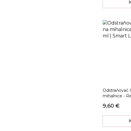
Odstraňovač U
mihalnice - R
9,60 €