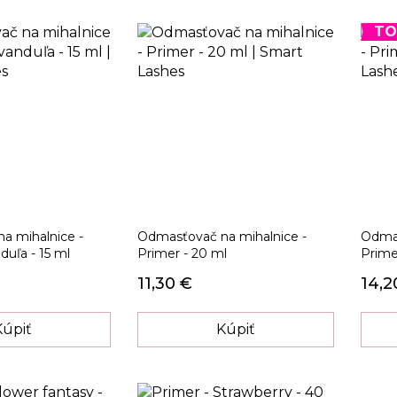
TO
a mihalnice -
Odmasťovač na mihalnice -
Odmas
duľa - 15 ml
Primer - 20 ml
Prime
11,30 €
14,2
Kúpiť
Kúpiť