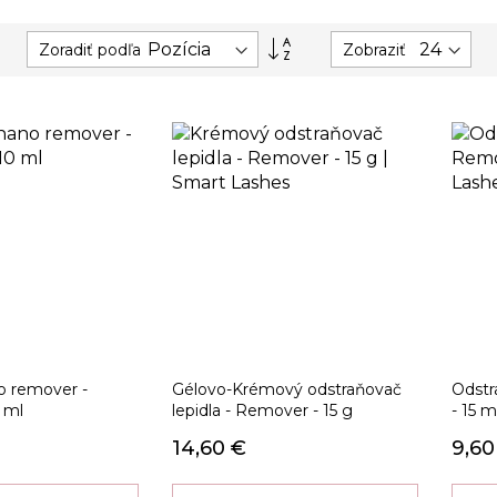
Nastaviť
Zoradiť podľa
Zobraziť
zostupný
smer
 remover -
Gélovo-Krémový odstraňovač
Odstr
0 ml
lepidla - Remover - 15 g
- 15 m
14,60 €
9,60