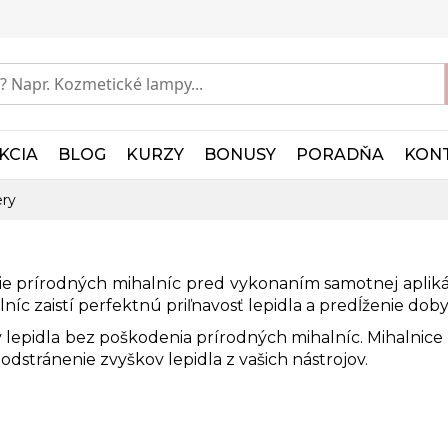
KCIA
BLOG
KURZY
BONUSY
PORADŇA
KON
ry
 prírodných mihalníc pred vykonaním samotnej aplikáci
lníc zaistí perfektnú priľnavosť
lepidla
a predĺženie doby,
 lepidla bez poškodenia prírodných mihalníc. Mihalnice 
odstránenie zvyškov lepidla z vašich nástrojov.