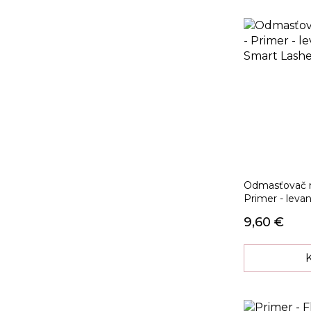
Odmasťovač n
Primer - levan
9,60 €