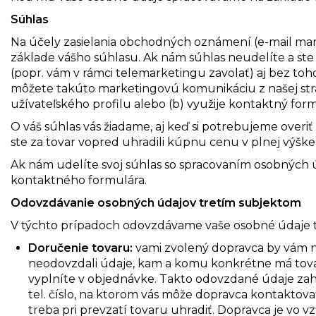
Súhlas
Na účely zasielania obchodných oznámení (e-mail ma
základe vášho súhlasu. Ak nám súhlas neudelíte a s
(popr. vám v rámci telemarketingu zavolať) aj bez toho
môžete takúto marketingovú komunikáciu z našej stran
užívateľského profilu alebo (b) využije kontaktný for
O váš súhlas vás žiadame, aj keď si potrebujeme overi
ste za tovar vopred uhradili kúpnu cenu v plnej výške
Ak nám udelíte svoj súhlas so spracovaním osobných
kontaktného formulára.
Odovzdávanie osobných údajov tretím subjektom
V týchto prípadoch odovzdávame vaše osobné údaje 
Doručenie tovaru:
vami zvolený dopravca by vám n
neodovzdali údaje, kam a komu konkrétne má tovar
vyplníte v objednávke. Takto odovzdané údaje zah
tel. číslo, na ktorom vás môže dopravca kontaktova
treba pri prevzatí tovaru uhradiť. Dopravca je v