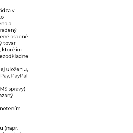
hádza v
to
eno a
hradený
edené osobné
ý tovar
, ktoré im
 bezodkladne
ej uloženiu,
oPay, PayPal
SMS správy)
iazaný
odnotením
u (napr.