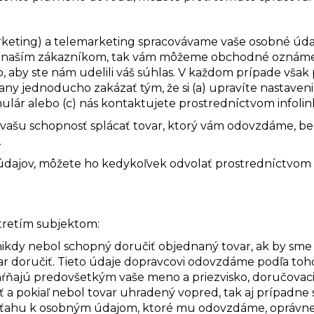
rketing) a telemarketing spracovávame vaše osobné úda
te naším zákazníkom, tak vám môžeme obchodné oznáme
, aby ste nám udelili váš súhlas. V každom prípade však p
y jednoducho zakázať tým, že si (a) upravíte nastaveni
mulár alebo (c) nás kontaktujete prostredníctvom infolin
ť vašu schopnosť splácať tovar, ktorý vám odovzdáme, b
.
 údajov, môžete ho kedykoľvek odvolať prostredníctvom
tretím subjektom:
ikdy nebol schopný doručiť objednaný tovar, ak by sme 
 doručiť. Tieto údaje dopravcovi odovzdáme podľa toho
ŕňajú predovšetkým vaše meno a priezvisko, doručovaci
ť a pokiaľ nebol tovar uhradený vopred, tak aj prípadne
o vzťahu k osobným údajom, ktoré mu odovzdáme, oprávn