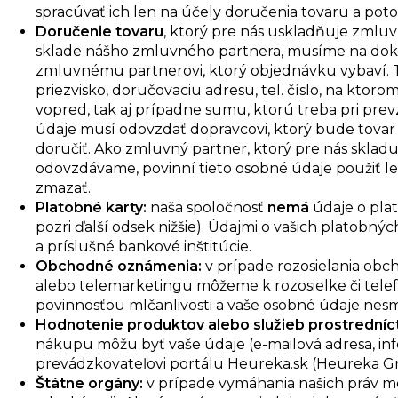
spracúvať ich len na účely doručenia tovaru a po
Doručenie tovaru
, ktorý pre nás uskladňuje zmluv
sklade nášho zmluvného partnera, musíme na dok
zmluvnému partnerovi, ktorý objednávku vybaví.
priezvisko, doručovaciu adresu, tel. číslo, na kto
vopred, tak aj prípadne sumu, ktorú treba pri pr
údaje musí odovzdať dopravcovi, ktorý bude tovar
doručiť. Ako zmluvný partner, ktorý pre nás skladu
odovzdávame, povinní tieto osobné údaje použiť l
zmazať.
Platobné karty:
naša spoločnosť
nemá
údaje o plat
pozri ďalší odsek nižšie). Údajmi o vašich platob
a príslušné bankové inštitúcie.
Obchodné oznámenia:
v prípade rozosielania obc
alebo telemarketingu môžeme k rozosielke či telef
povinnosťou mlčanlivosti a vaše osobné údaje nesmi
Hodnotenie produktov alebo služieb prostrední
nákupu môžu byť vaše údaje (e-mailová adresa, i
prevádzkovateľovi portálu Heureka.sk (Heureka Gro
Štátne orgány:
v prípade vymáhania našich práv m