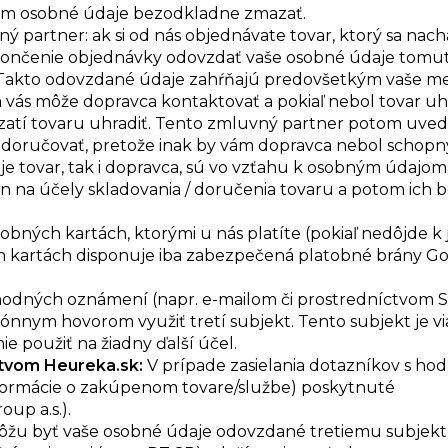
tom osobné údaje bezodkladne zmazať.
ný partner: ak si od nás objednávate tovar, ktorý sa nac
ončenie objednávky odovzdať vaše osobné údaje tomu
 Takto odovzdané údaje zahŕňajú predovšetkým vaše m
rom vás môže dopravca kontaktovať a pokiaľ nebol tovar u
evzatí tovaru uhradiť. Tento zmluvný partner potom uv
 doručovať, pretože inak by vám dopravca nebol schopn
je tovar, tak i dopravca, sú vo vzťahu k osobným údajom
en na účely skladovania / doručenia tovaru a potom ich
obných kartách, ktorými u nás platíte (pokiaľ nedôjde k j
ných kartách disponuje iba zabezpečená platobné brány G
hodných oznámení (napr. e-mailom či prostredníctvom 
ónnym hovorom využiť tretí subjekt. Tento subjekt je v
e použiť na žiadny ďalší účel.
ctvom Heureka.sk:
V prípade zasielania dotazníkov s h
nformácie o zakúpenom tovare/službe) poskytnuté
up a.s.).
ôžu byť vaše osobné údaje odovzdané tretiemu subjekt