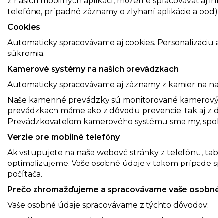
z našich mobilných aplikácí, môžeme spracovávať aj 
telefóne, prípadné záznamy o zlyhaní aplikácie a pod)
Cookies
Automaticky spracovávame aj cookies. Personalizáciu
súkromia.
Kamerové systémy na našich prevádzkach
Automaticky spracovávame aj záznamy z kamier na na
Naše kamenné prevádzky sú monitorované kamerovým
prevádzkach máme ako z dôvodu prevencie, tak aj z 
Prevádzkovateľom kamerového systému sme my, spoločno
Verzie pre mobilné telefóny
Ak vstupujete na naše webové stránky z telefónu, tabl
optimalizujeme. Vaše osobné údaje v takom prípade
počítača.
Prečo zhromažďujeme a spracovávame vaše osobné
Vaše osobné údaje spracovávame z týchto dôvodov: