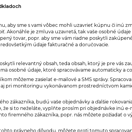
dkladoch
u, aby sme s vami vôbec mohli uzavrieť kúpnu či inú z
úpiť. Akonáhle je zmluva uzavretá, tak vaše osobné údaje
pený tovar, popr. aby sme vám riadne poskytli zakúpené
redovšetkým údaje fakturačné a doručovacie.
kytli relevantný obsah, teda obsah, ktorý je pre vás za
ä osobné údaje, ktoré spracovávame automaticky a co
om môžeme zasielať e-mailové a SMS správy. Spracovan
aj pri monitoringu vykonávanom prostredníctvom kamie
ého zákazníka, budú vaše objednávky a ďalšie rokovani
že si to neželáte, vyplňte prosím pri objednávke inú e-
hto firemného zákazníka, popr. nás môžete požiadať o 
ohto právneho dôvodu, môžete proti tomuto spracovan