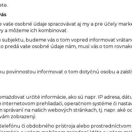
ete.
vás
vaše osobné údaje spracovávať aj my a pre účely mark
vy a môžeme ich kombinovať.
 subjektu, budeme vás o tom vopred informovať vráta
to predá vaše osobné údaje nám, musí vás o tom rovnak
u povinnosťou informovať o tom dotyčnú osobu a zaistiť s
mažďovať určité informácie, ako sú napr. IP adresa, dát
 internetovom prehliadači, operačnom systéme či nasta
 správaní na našich webových stránkach, tj. napr. aké o
 vám zobrazený.
telefónu či obdobného prístroja alebo prostredníctvom 