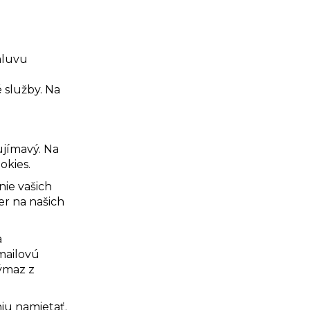
mluvu
 služby. Na
ujímavý. Na
okies.
ie vašich
r na našich
a
mailovú
výmaz z
iu namietať.