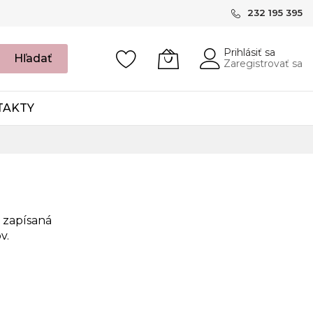
232 195 395
Prihlásiť sa
Hľadať
Zaregistrovať sa
TAKTY
, zapísaná
v.