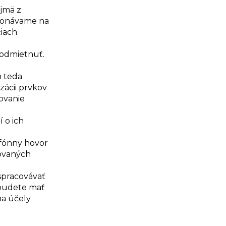
ajmä z
ykonávame na
čiach
 odmietnuť.
h teda
zácii prvkov
ovanie
 o ich
efónny hovor
tovaných
spracovávať
 budete mať
na účely