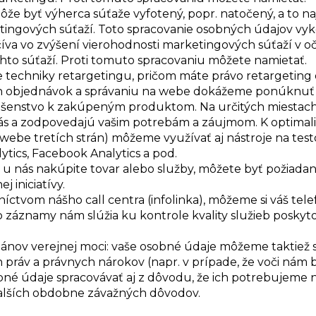
že byť výherca súťaže vyfotený, popr. natočený, a to n
etingových súťaží. Toto spracovanie osobných údajov v
va vo zvýšení vierohodnosti marketingových súťaží v o
ýchto súťaží. Proti tomuto spracovaniu môžete namietať.
 techniky retargetingu, pričom máte právo retargeting
šich objednávok a správaniu na webe dokážeme ponúknuť
slušenstvo k zakúpeným produktom. Na určitých miestac
ás a zodpovedajú vašim potrebám a záujmom. K optimali
ebe tretích strán) môžeme využívať aj nástroje na test
ytics, Facebook Analytics a pod.
u nás nakúpite tovar alebo služby, môžete byť požiadaní
 iniciatívy.
íctvom nášho call centra (infolinka), môžeme si váš tel
záznamy nám slúžia ku kontrole kvality služieb posky
gánov verejnej moci: vaše osobné údaje môžeme taktiež 
 práv a právnych nárokov (napr. v prípade, že voči nám
é údaje spracovávať aj z dôvodu, že ich potrebujeme 
ďalších obdobne závažných dôvodov.