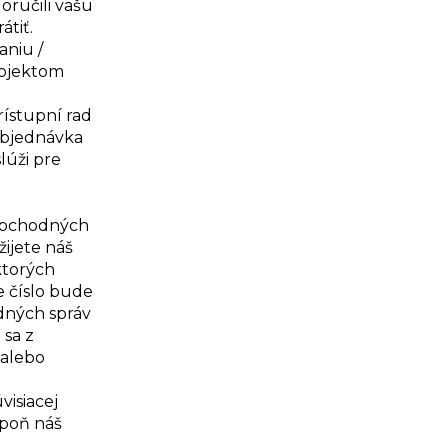
oručili vašu
tiť.
aniu /
ubjektom
rístupní rad
 objednávka
lúži pre
 obchodných
žijete náš
 ktorých
e číslo bude
dných správ
 sa z
 alebo
isiacej
spoň náš