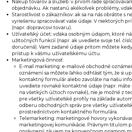
Nákup tovarov a služieb: v prvom rade spracovávam
objednávku. Ak nastanú akékoľvek problémy, vďak
Starostlivosť o zákazníkov: ak sa na nás obrátite
vyriešeniu spracovávať vaše údaje. V niektorých 
(napr. dopravcovi tovaru).
Užívateľský účet: vďaka osobným údajom, ktoré nám
užitočných funkcií (napr. ak uvediete svoje tel. 
doručená). Vami zadané údaje pritom môžete kedyko
prístup k vášmu užívateľskému účtu.
Marketingová činnosť:
E-mail marketing: e-mailové obchodné oznámen
oznámení sa môžete ľahko odhlásiť tým, že si up
kontaktný formulár alebo zavoláte na našu infoli
uvediete rovnaké kontaktné údaje (napr. máte n
na všetkých účtoch rovnaké), nie je možné z 
pre všetky užívateľské profily na základe auto
odberu obchodných správ pre všetky užívateľské
prostredníctvom kontaktného formulára.
Telemarketing: marketingové hovory vykonávame
marketingovej komunikácie. Právnym titulom pre 
oprávnený záujem na konvenčnom priamom mark