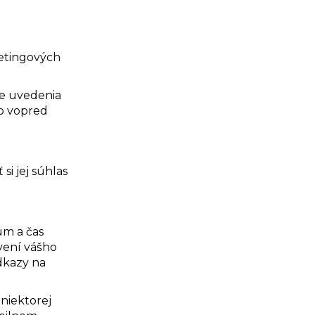
etingových
ne uvedenia
o vopred
i jej súhlas
um a čas
vení vášho
dkazy na
niektorej