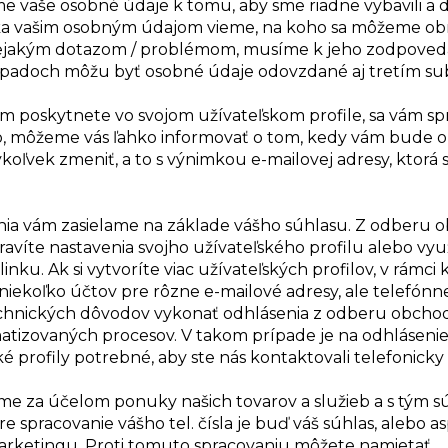
e vaše osobné údaje k tomu, aby sme riadne vybavili a d
a vašim osobným údajom vieme, na koho sa môžeme obrá
 s nejakým dotazom / problémom, musíme k jeho zodpoved
prípadoch môžu byť osobné údaje odovzdané aj tretím s
 poskytnete vo svojom užívateľskom profile, sa vám sp
číslo, môžeme vás ľahko informovať o tom, kedy vám bude
ľvek zmeniť, a to s výnimkou e-mailovej adresy, ktorá s
ia vám zasielame na základe vášho súhlasu. Z odberu
ravíte nastavenia svojho užívateľského profilu alebo vyu
nku. Ak si vytvoríte viac užívateľských profilov, v rámci
iekoľko účtov pre rôzne e-mailové adresy, ale telefónn
technických dôvodov vykonať odhlásenia z odberu obcho
matizovaných procesov. V takom prípade je na odhlásenie
 profily potrebné, aby ste nás kontaktovali telefonicky
 za účelom ponuky našich tovarov a služieb a s tým súv
spracovanie vášho tel. čísla je buď váš súhlas, alebo a
etingu. Proti tomuto spracovaniu môžete namietať.