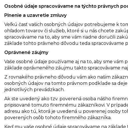
Osobné údaje spracovávame na týchto právnych po
Plnenie a uzavretie zmluvy
Veľkú časť vašich osobných údajov potrebujeme k tom
ohľadom tovarov či služieb, ktoré si u nás chcete zak
spracovávame na to, aby sme vám riadne doručili zakú
základe tohto právneho dôvodu teda spracovávame p
Oprávnené záujmy
Vaše osobné údaje používame aj na to, aby sme vám pos
základe oprávneného záujmu takto spracovávame najm
Z rovnakého právneho dôvodu vám ako našim zákazník
osobných údajov na tomto právnom podklade sa deje 
jednotlivých prevádzkach.
Ak ste uvedený ako tzv. poverená osoba nášho firemn
pripisované tomuto firemnému zákazníkovi. V prípade, 
adresu ako tú, ktorá je uvedená u poverenej osoby to
poverených osôb tohoto firemného zákazníka.
Keď mu vaše osobné údaje spracovávame na základe t