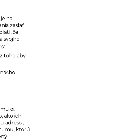
je na
nia zaslať
latí, že
a svojho
ky.
ez toho aby
 nášho
mu oi.
, ako ich
u adresu,
 sumu, ktorú
ený