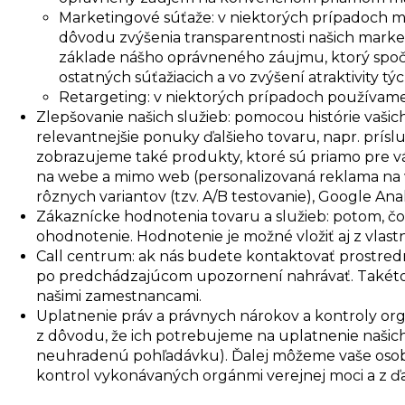
Marketingové súťaže: v niektorých prípadoch mô
dôvodu zvýšenia transparentnosti našich mark
základe nášho oprávneného záujmu, ktorý spočí
ostatných súťažiacich a vo zvýšení atraktivity t
Retargeting: v niektorých prípadoch používame
Zlepšovanie našich služieb: pomocou histórie va
relevantnejšie ponuky ďalšieho tovaru, napr. prí
zobrazujeme také produkty, ktoré sú priamo pre v
na webe a mimo web (personalizovaná reklama na w
rôznych variantov (tzv. A/B testovanie), Google Anal
Zákaznícke hodnotenia tovaru a služieb: potom, čo 
ohodnotenie. Hodnotenie je možné vložiť aj z vlastnej
Call centrum: ak nás budete kontaktovať prostredn
po predchádzajúcom upozornení nahrávať. Takéto 
našimi zamestnancami.
Uplatnenie práv a právnych nárokov a kontroly or
z dôvodu, že ich potrebujeme na uplatnenie našich
neuhradenú pohľadávku). Ďalej môžeme vaše osobn
kontrol vykonávaných orgánmi verejnej moci a z 