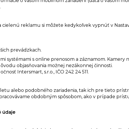
informácie o vašom mobilnom zariadení (dáta o vašom m
.
 a cielenú reklamu si môžete kedykoľvek vypnúť v Nasta
šich prevádzkach.
i systémami s online prenosom a záznamom. Kamery 
dôvodu objasňovania možnej nezákonnej činnosti.
sť Intersmart, s.r.o., IČO 242 24 511.
etu alebo podobného zariadenia, tak ich pre tieto prístr
 spracovávame obdobným spôsobom, ako v prípade príst
 údaje