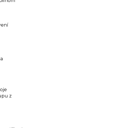
obilnom
vení
na
oje
upu z