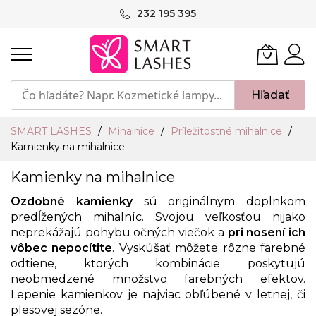
Skip
232 195 395
to
Content
Hľadať
SMART LASHES
Mihalnice
Príležitostné mihalnice
Kamienky na mihalnice
Kamienky na mihalnice
Ozdobné kamienky
sú originálnym doplnkom
predĺžených mihalníc. Svojou veľkosťou nijako
neprekážajú pohybu očných viečok a
pri nosení ich
vôbec nepocítite
. Vyskúšať môžete rôzne farebné
odtiene, ktorých kombinácie poskytujú
neobmedzené množstvo farebných efektov.
Lepenie kamienkov je najviac obľúbené v letnej, či
plesovej sezóne.