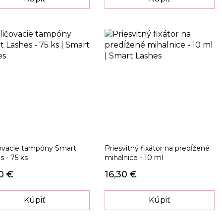
ovacie tampóny Smart
Priesvitný fixátor na predĺžené
s - 75 ks
mihalnice - 10 ml
0 €
16,30 €
Kúpiť
Kúpiť