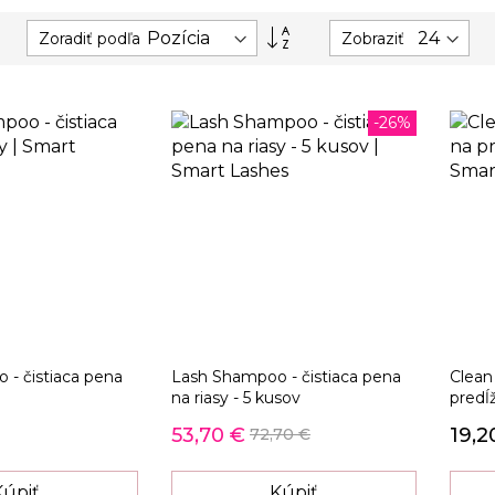
Nastaviť
Zoradiť podľa
Zobraziť
zostupný
smer
-26%
- čistiaca pena
Lash Shampoo - čistiaca pena
Clean
na riasy - 5 kusov
predĺ
53,70 €
19,2
72,70 €
Kúpiť
Kúpiť