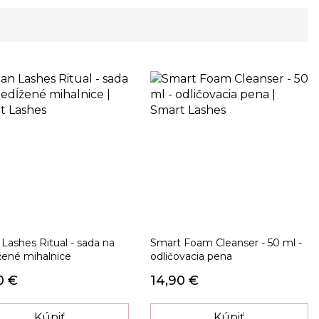
 Lashes Ritual - sada na
Smart Foam Cleanser - 50 ml -
žené mihalnice
odličovacia pena
0 €
14,90 €
Kúpiť
Kúpiť