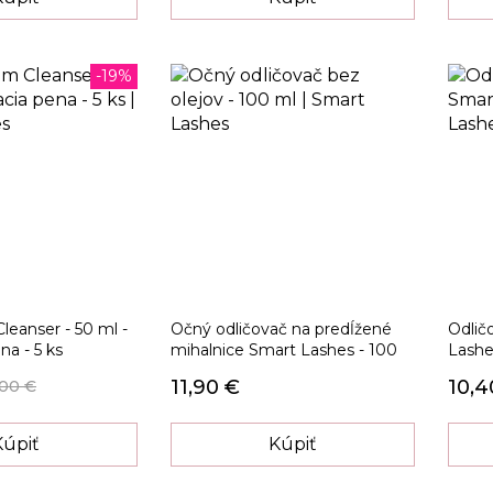
-19%
eanser - 50 ml -
Očný odličovač na predĺžené
Odlič
na - 5 ks
mihalnice Smart Lashes - 100
Lashe
ml
11,90 €
10,4
,00 €
Kúpiť
Kúpiť