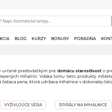
KCIA
BLOG
KURZY
BONUSY
PORADŇA
KON
 sú určené predovšetkým pre
domácu starostlivosť
o pre
alepených mihalníc. Vďaka tomu tieto produkty môžet
 čistiaca pena
, ktorá udržiava mihalnice v dokonalej čist
VYŽIVUJÚCE SÉRA
ŠPIRÁLY NA MIHALNICE