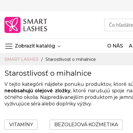
Skip
to
Content
Zobraziť katalóg
O NÁS
A
SMART LASHES
Starostlivosť o mihalnice
Starostlivosť o mihalnice
V tejto kategórii nájdete ponuku produktov, ktoré
neobsahujú olejové zložky
, ktoré narušujú spoje n
očného okolia. Najpredávanejším produktom je
jemná
vyživujúce séra
alebo
doplnky výživy.
VITAMÍNY
BEZOLEJOVÁ KOZMETIKA