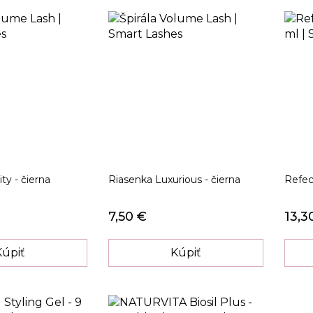
ity - čierna
Riasenka Luxurious - čierna
Refec
7,50 €
13,3
Kúpiť
Kúpiť