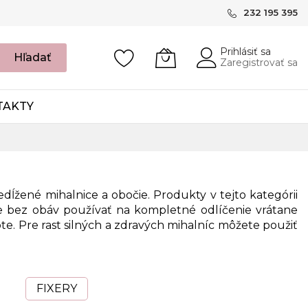
232 195 395
Prihlásiť sa
Hľadať
Zaregistrovať sa
TAKTY
dĺžené mihalnice a obočie. Produkty v tejto kategórii
e bez obáv používať na kompletné odlíčenie vrátane
ote. Pre rast silných a zdravých mihalníc môžete použiť
FIXERY