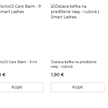
toCil Care Balm - 9 ml
Čistiaca kefka na predĺžené
riasy - ružová
0 €
1,90 €
Kúpiť
Kúpiť