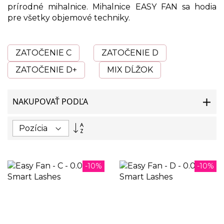
prírodné mihalnice. Mihalnice EASY FAN sa hodia
pre všetky objemové techniky.
ZATOČENIE C
ZATOČENIE D
ZATOČENIE D+
MIX DĹŽOK
NAKUPOVAŤ PODĽA
Nastaviť
zostupný
smer
-10%
-10%