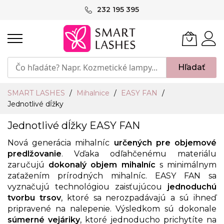
Skip
232 195 395
to
Content
Hľadať
SMART LASHES
Mihalnice
EASY FAN
Jednotlivé dĺžky
Jednotlivé dĺžky EASY FAN
Nová generácia mihalníc
určených pre objemové
predlžovanie
. Vďaka odľahčenému materiálu
zaručujú
dokonalý objem mihalníc
s minimálnym
zaťažením prírodných mihalníc. EASY FAN sa
vyznačujú technológiou zaisťujúcou
jednoduchú
tvorbu trsov
, ktoré sa nerozpadávajú a sú ihneď
pripravené na nalepenie. Výsledkom sú dokonale
súmerné vejáriky
, ktoré jednoducho prichytíte na