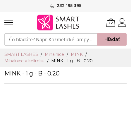
Skip
232 195 395
to
Content
Hľadať
SMART LASHES
Mihalnice
MINK
Mihalnice v kelímku
MINK - 1 g - B - 0.20
MINK - 1 g - B - 0.20
Preskočiť
na
koniec
galérie
obrázkov