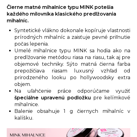
Čierne matné mihalnice typu MINK potešia
každého milovníka klasického predlžovania
mihalníc.
Syntetické vlákno dokonale kopíruje vlastnosti
prírodných mihalníc a zaisťuje pevné priľnutie
počas lepenia.
Umelé mihalnice
typu MINK sa hodia ako na
predlžovanie metódou riasa na riasu, tak aj pre
objemové techniky. Sýto matná čierna farba
prepožičiava riasam luxusný vzhľad od
prirodzeného looku po hollywoodsky extra
objem.
Na uľahčenie práce odporúčame využiť
špeciálne upravenú podložku
pre kelímkové
mihalnice.
Balenie obsahuje 1 g čiernych mihalníc v
kalíšku.