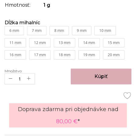
Hmotnosť:
1 g
Dĺžka mihalníc
6 mm
7 mm
8 mm
9 mm
10 mm
11 mm
12 mm
13 mm
14 mm
15 mm
16 mm
17 mm
18 mm
19 mm
20 mm
Množstvo:
Kúpiť
Doprava zdarma pri objednávke nad
80,00 €
*