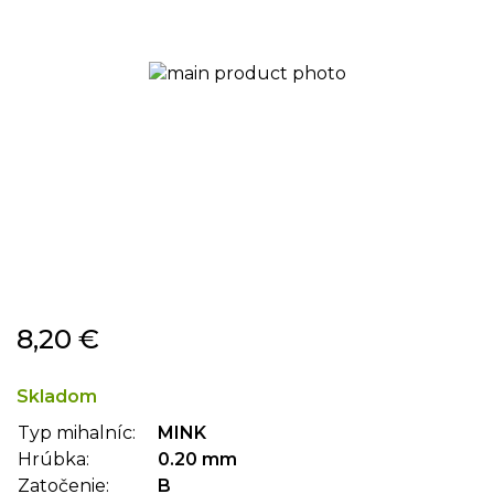
Preskočiť
8,20 €
na
začiatok
galérie
Skladom
obrázkov
Typ mihalníc:
MINK
Hrúbka:
0.20 mm
Zatočenie:
B