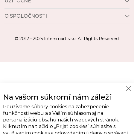
UŽITOČNÉ
O SPOLOČNOSTI
© 2012 - 2025 Intersmart s.r.o. All Rights Reserved.
Cl
Na vašom súkromí nám záleží
Co
Ba
Používame súbory cookies na zabezpečenie
funkčnosti webu a s Vaším súhlasom aj na
personalizáciu obsahu našich webových stránok.
Kliknutím na tlačidlo „Prijať cookies“ súhlasíte s
využívaním cookies a odovzdaním údajov o správaní