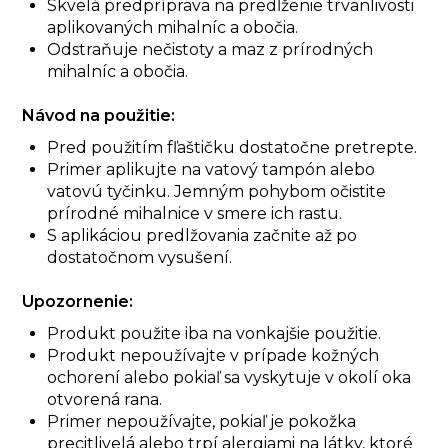
Skvelá predpríprava na predĺženie trvanlivosti
aplikovaných mihalníc a obočia.
Odstraňuje nečistoty a maz z prírodných
mihalníc a obočia.
Návod na použitie:
Pred použitím fľaštičku dostatočne pretrepte.
Primer aplikujte na vatový tampón alebo
vatovú tyčinku. Jemným pohybom očistite
prírodné mihalnice v smere ich rastu.
S aplikáciou predlžovania začnite až po
dostatočnom vysušení.
Upozornenie:
Produkt použite iba na vonkajšie použitie.
Produkt nepoužívajte v prípade kožných
ochorení alebo pokiaľ sa vyskytuje v okolí oka
otvorená rana.
Primer nepoužívajte, pokiaľ je pokožka
precitlivelá alebo trpí alergiami na látky, ktoré