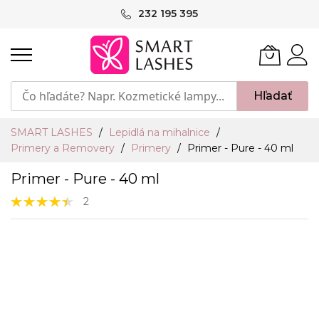
Skip
232 195 395
to
Content
Hľadať
SMART LASHES
Lepidlá na mihalnice
Primery a Removery
Primery
Primer - Pure - 40 ml
Primer - Pure - 40 ml
Hodnotenie:
2
90%
Preskočiť
na
koniec
galérie
obrázkov