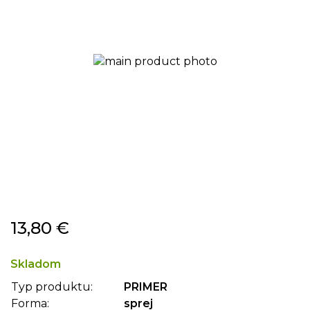
Preskočiť
13,80 €
na
začiatok
galérie
Skladom
obrázkov
Typ produktu:
PRIMER
Forma:
sprej