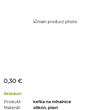
Preskočiť
0,30 €
na
začiatok
galérie
Skladom
obrázkov
Produkt:
kefka na mihalnice
Materiál:
silikón, plast