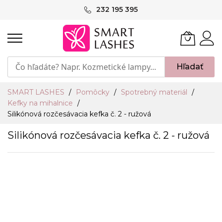
Skip
232 195 395
to
Content
Hľadať
SMART LASHES
Pomôcky
Spotrebný materiál
Kefky na mihalnice
Silikónová rozčesávacia kefka č. 2 - ružová
Silikónová rozčesávacia kefka č. 2 - ružová
Preskočiť
na
koniec
galérie
obrázkov