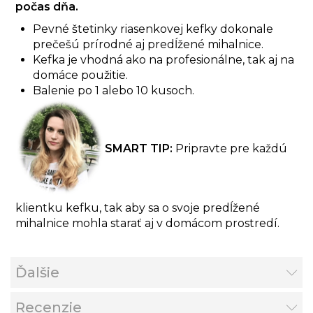
počas dňa.
Pevné štetinky riasenkovej kefky dokonale
prečešú prírodné aj predĺžené mihalnice.
Kefka je vhodná ako na profesionálne, tak aj na
domáce použitie.
Balenie po 1 alebo 10 kusoch.
SMART TIP:
Pripravte pre každú
klientku kefku, tak aby sa o svoje predĺžené
mihalnice mohla starať aj v domácom prostredí.
Ďalšie
Recenzie