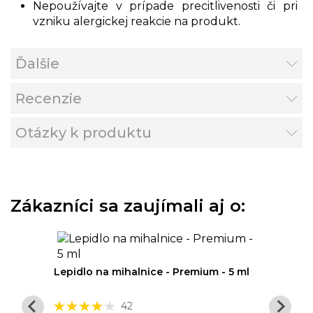
Nepoužívajte v prípade precitlivenosti či pri
vzniku alergickej reakcie na produkt.
Ďalšie
Recenzie
Otázky k produktu
Zákazníci sa zaujímali aj o:
100 ml
Lepidlo na mihalnice - Premium - 5 ml
Refecto
Hodnotenie:
42
6,90 €