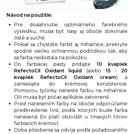
Návod na použitie:
Pre dosiahnutie optimálneho farebného
výsledku, musia byť riasy aj obočie dokonale
čisté a suché.
Pokiaľ sa chystáte farbiť aj mihalnice, prekryte
spodné viečko ochrannou podložkou tak, aby
sa farba nedostala na pokožku.
Do farbiacej pasty pridajte
10 kvapiek
RefectoCil Oxidant liquid
(alebo
15 - 20
kvapiek RefectoCil Oxidant cream
) a
zamiešajte do krémovej konzistencie.
Pomocou tyčinky naneste farbu na mihalnice.
Oči musia byť počas aplikácie zatvorené.
Pred nanesením farby na obočie odporúčame
predkreslenie línií, podľa ktorých bude farba
nanesená (to platí obzvlášť u tmavých tónov
farbiacich krémov).
Doba pôsobenia sa odvíja podľa požadovaného