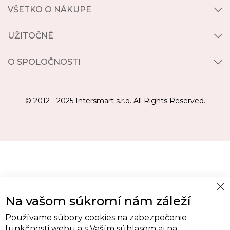
VŠETKO O NÁKUPE
UŽITOČNÉ
O SPOLOČNOSTI
© 2012 - 2025 Intersmart s.r.o. All Rights Reserved.
Cl
Na vašom súkromí nám záleží
Co
Ba
Používame súbory cookies na zabezpečenie
funkčnosti webu a s Vaším súhlasom aj na