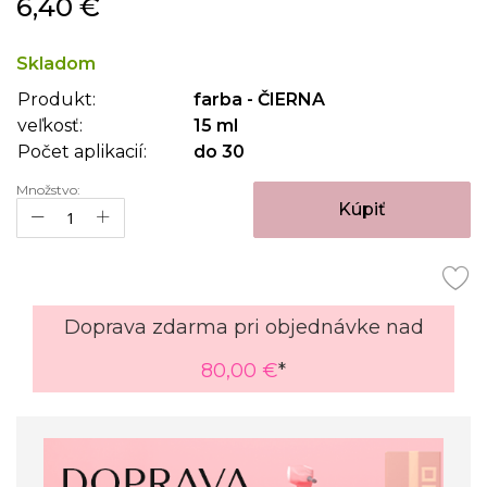
6,40 €
na
začiatok
galérie
Skladom
obrázkov
Produkt:
farba - ČIERNA
veľkosť:
15 ml
Počet aplikacií:
do 30
Množstvo:
Kúpiť
Doprava zdarma pri objednávke nad
80,00 €
*