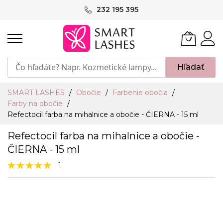
Skip
232 195 395
to
Content
Hľadať
SMART LASHES
Obočie
Farbenie obočia
Farby na obočie
Refectocil farba na mihalnice a obočie - ČIERNA - 15 ml
Refectocil farba na mihalnice a obočie -
ČIERNA - 15 ml
Hodnotenie:
1
100%
Preskočiť
na
koniec