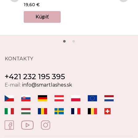
83%
19,60 €
Kú
Kúpiť
KONTAKTY
+421 232 195 395
E-mail:
info@smartlashes.sk