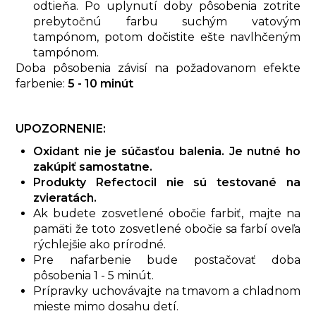
odtieňa. Po uplynutí doby pôsobenia zotrite
prebytočnú farbu suchým vatovým
tampónom, potom dočistite ešte navlhčeným
tampónom.
Doba pôsobenia závisí na požadovanom efekte
farbenie:
5 - 10 minút
UPOZORNENIE:
Oxidant nie je súčasťou balenia. Je nutné ho
zakúpiť samostatne.
Produkty Refectocil nie sú testované na
zvieratách.
Ak budete zosvetlené obočie farbiť, majte na
pamäti že toto zosvetlené obočie sa farbí oveľa
rýchlejšie ako prírodné.
Pre nafarbenie bude postačovať doba
pôsobenia 1 - 5 minút.
Prípravky uchovávajte na tmavom a chladnom
mieste mimo dosahu detí.